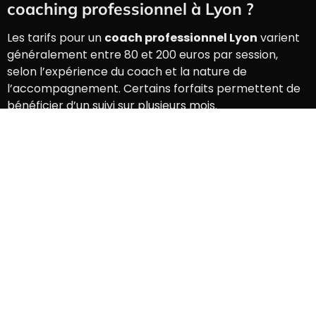
coaching professionnel à Lyon ?
Les tarifs pour un
coach professionnel Lyon
varient
généralement entre 80 et 200 euros par session,
selon l’expérience du coach et la nature de
l’accompagnement. Certains forfaits permettent de
bénéficier d’un suivi sur plusieurs mois.
Comment trouver un coach
professionnel certifié à Lyon ?
Pour trouver un
coach professionnel Lyon
certifié,
vérifiez ses certifications auprès d’organisations
reconnues comme l’International Coaching
Federation (ICF) ou l’European Mentoring and
Coaching Council (EMCC). Consultez les avis en ligne
et participez à une séance découverte si possible.
Quels sont les thèmes abordés par un
coach professionnel à Lyon ?