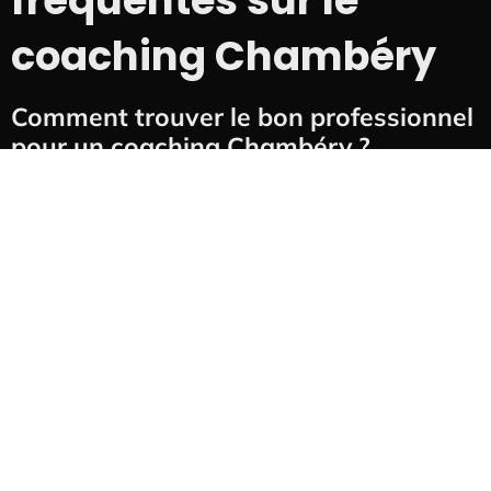
fréquentes sur le
coaching Chambéry
Comment trouver le bon professionnel
pour un coaching Chambéry ?
Pour trouver le bon professionnel pour votre
coaching Chambéry
, commencez par vérifier ses
certifications. Un coach doit être issu d’une école
reconnue et, idéalement, adhérer à une fédération
professionnelle (ICF, EMCC, SFC). Fiez-vous ensuite à
la séance exploratoire : vous devez vous sentir en
confiance et en totale sécurité. N’hésitez pas à
demander sa spécialité et sa façon de travailler pour
voir si elle correspond à vos attentes.
Quel est le tarif d’un accompagnement
en coaching Chambéry ?